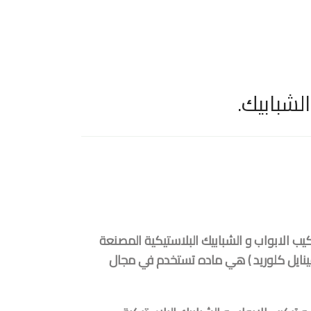
لشبابيك.
يب الابواب و الشبابيك البلاستيكية المصنعة
ينايل كلوريد ) هي ماده تستخدم في مجال