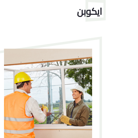
ايكوبن